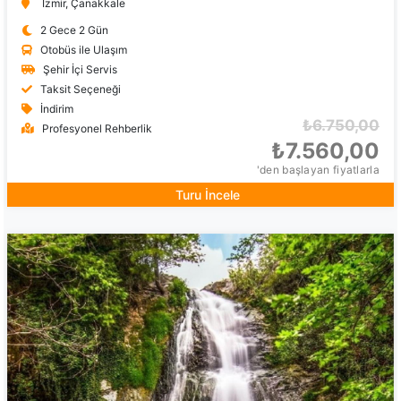
İzmir, Çanakkale
2 Gece 2 Gün
Otobüs ile Ulaşım
Şehir İçi Servis
Taksit Seçeneği
İndirim
₺6.750,00
Profesyonel Rehberlik
₺7.560,00
'den başlayan fiyatlarla
Turu İncele