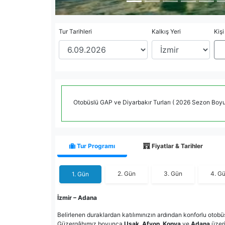
Tur Tarihleri
Kalkış Yeri
Kişi
Otobüslü GAP ve Diyarbakır Turları ( 2026 Sezon Boy
Tur Programı
Fiyatlar & Tarihler
2. Gün
3. Gün
4. G
1. Gün
İzmir – Adana
Belirlenen duraklardan katılımınızın ardından konforlu oto
Güzergâhımız boyunca
Uşak
,
Afyon
,
Konya
ve
Adana
üzeri