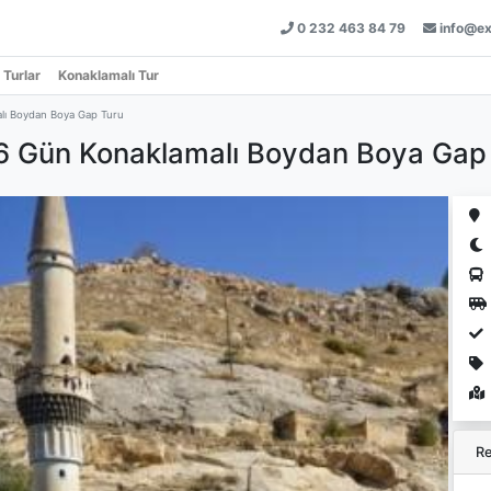
0 232 463 84 79
info@ex
 Turlar
Konaklamalı Tur
lı Boydan Boya Gap Turu
 6 Gün Konaklamalı Boydan Boya Gap
Re