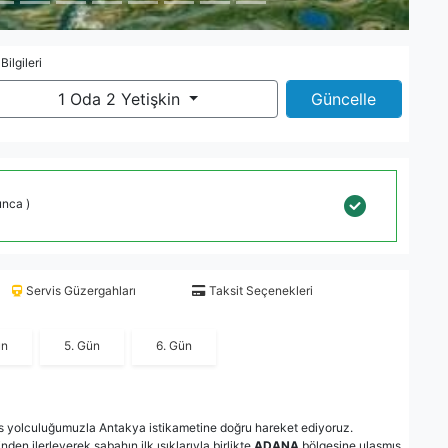
 Bilgileri
1 Oda 2 Yetişkin
Güncelle
unca )
Servis Güzergahları
Taksit Seçenekleri
ün
5. Gün
6. Gün
büs yolculuğumuzla Antakya istikametine doğru hareket ediyoruz.
nden ilerleyerek sabahın ilk ışıklarıyla birlikte
ADANA
bölgesine ulaşmış