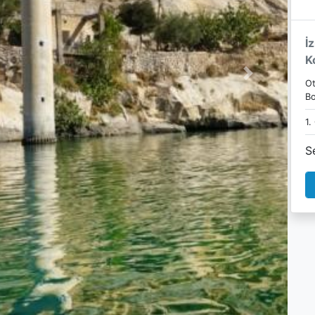
İ
K
Next
Ot
Bo
1.
S