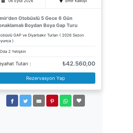
06 Eylül 2026
İzmir
Kalkışlı
zmir'den Otobüslü 5 Gece 6 Gün
onaklamalı Boydan Boya Gap Turu
obüslü GAP ve Diyarbakır Turları ( 2026 Sezon
yunca )
 Oda
2
Yetişkin
₺42.560,00
eyahat Tutarı :
Rezervasyon Yap