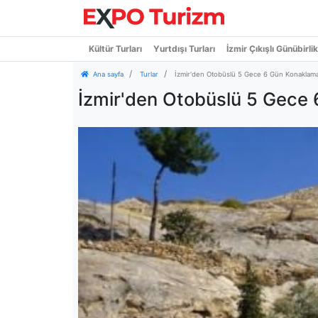
Kültür Turları
Yurtdışı Turları
İzmir Çıkışlı Günübirlik
Ana sayfa
Turlar
İzmir'den Otobüslü 5 Gece 6 Gün Konaklama
İzmir'den Otobüslü 5 Gece