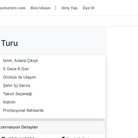
poturizm.com
Bize Ulaşın
|
Giriş Yap
Üye Ol
 Turu
İzmir, Adana Çıkışlı
5 Gece 6 Gün
Otobüs ile Ulaşım
Şehir İçi Servis
Taksit Seçeneği
İndirim
Profesyonel Rehberlik
zervasyon Detayları