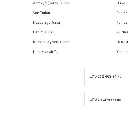
Antakya (Hatay) Turları
Cumalık
Van Turları
Batı Ka
Kuzey Ege Turları
Ramaza
Batum Turları
23 Nisa
Kurban Bayramı Turları
10 Kası
Konaklamalı Tur
Yunani
0 232 463 84 79
Biz sizi Arayalım