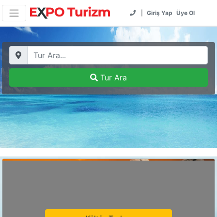
|
Giriş Yap
Üye Ol
Tur Ara
Previous
Next