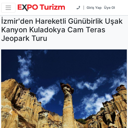
|
Giriş Yap
Üye Ol
İzmir'den Hareketli Günübirlik Uşak
Kanyon Kuladokya Cam Teras
Jeopark Turu
Previous
Next