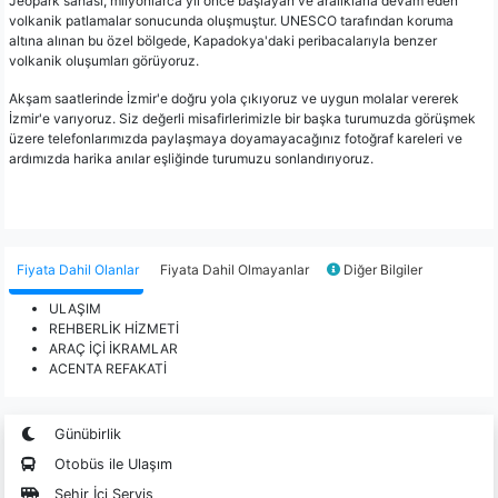
Jeopark sahası, milyonlarca yıl önce başlayan ve aralıklarla devam eden
volkanik patlamalar sonucunda oluşmuştur. UNESCO tarafından koruma
altına alınan bu özel bölgede, Kapadokya'daki peribacalarıyla benzer
volkanik oluşumları görüyoruz.
Akşam saatlerinde İzmir'e doğru yola çıkıyoruz ve uygun molalar vererek
İzmir'e varıyoruz. Siz değerli misafirlerimizle bir başka turumuzda görüşmek
üzere telefonlarımızda paylaşmaya doyamayacağınız fotoğraf kareleri ve
ardımızda harika anılar eşliğinde turumuzu sonlandırıyoruz.
Fiyata Dahil Olanlar
Fiyata Dahil Olmayanlar
Diğer Bilgiler
ULAŞIM
REHBERLİK HİZMETİ
ARAÇ İÇİ İKRAMLAR
ACENTA REFAKATİ
Günübirlik
Otobüs ile Ulaşım
Şehir İçi Servis