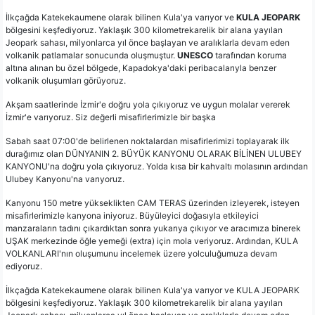
İlkçağda Katekekaumene olarak bilinen Kula'ya varıyor ve
KULA JEOPARK
bölgesini keşfediyoruz. Yaklaşık 300 kilometrekarelik bir alana yayılan
Jeopark sahası, milyonlarca yıl önce başlayan ve aralıklarla devam eden
volkanik patlamalar sonucunda oluşmuştur.
UNESCO
tarafından koruma
altına alınan bu özel bölgede, Kapadokya'daki peribacalarıyla benzer
volkanik oluşumları görüyoruz.
Akşam saatlerinde İzmir'e doğru yola çıkıyoruz ve uygun molalar vererek
İzmir'e varıyoruz. Siz değerli misafirlerimizle bir başka
Sabah saat 07:00'de belirlenen noktalardan misafirlerimizi toplayarak ilk
durağımız olan DÜNYANIN 2. BÜYÜK KANYONU OLARAK BİLİNEN ULUBEY
KANYONU'na doğru yola çıkıyoruz. Yolda kısa bir kahvaltı molasının ardından
Ulubey Kanyonu'na varıyoruz.
Kanyonu 150 metre yükseklikten CAM TERAS üzerinden izleyerek, isteyen
misafirlerimizle kanyona iniyoruz. Büyüleyici doğasıyla etkileyici
manzaraların tadını çıkardıktan sonra yukarıya çıkıyor ve aracımıza binerek
UŞAK merkezinde öğle yemeği (extra) için mola veriyoruz. Ardından, KULA
VOLKANLARI'nın oluşumunu incelemek üzere yolculuğumuza devam
ediyoruz.
İlkçağda Katekekaumene olarak bilinen Kula'ya varıyor ve KULA JEOPARK
bölgesini keşfediyoruz. Yaklaşık 300 kilometrekarelik bir alana yayılan