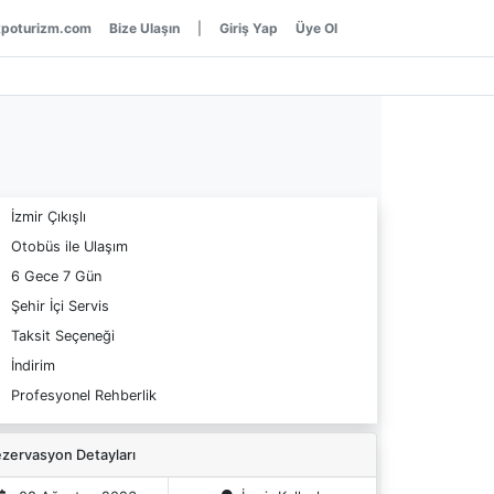
poturizm.com
Bize Ulaşın
|
Giriş Yap
Üye Ol
İzmir Çıkışlı
Otobüs ile Ulaşım
6 Gece 7 Gün
Şehir İçi Servis
Taksit Seçeneği
İndirim
Profesyonel Rehberlik
zervasyon Detayları