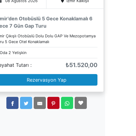
08 Ağustos 2026
İzmir
Kalkışlı
zmir'den Otobüslü 5 Gece Konaklamalı 6
ece 7 Gün Gap Turu
mir Çıkışlı Otobüslü Dolu Dolu GAP Ve Mezopotamya
ru 5 Gece Otel Konaklamalı
 Oda
2
Yetişkin
₺51.520,00
eyahat Tutarı :
Rezervasyon Yap