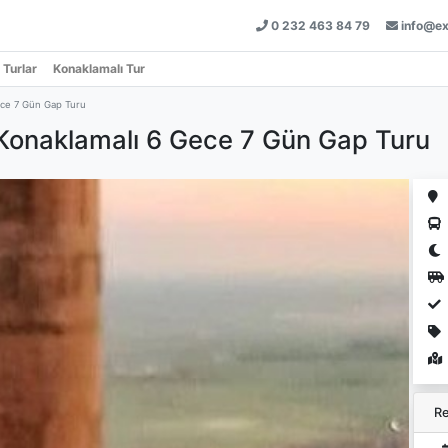
0 232 463 84 79
info@ex
 Turlar
Konaklamalı Tur
ece 7 Gün Gap Turu
 Konaklamalı 6 Gece 7 Gün Gap Turu
Re