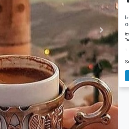
İ
G
Next
İz
Tu
1.
S