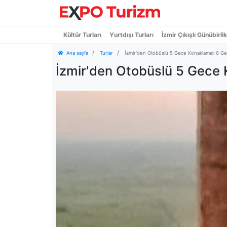
Kültür Turları
Yurtdışı Turları
İzmir Çıkışlı Günübirlik
Ana sayfa
Turlar
İzmir'den Otobüslü 5 Gece Konaklamalı 6 G
İzmir'den Otobüslü 5 Gece