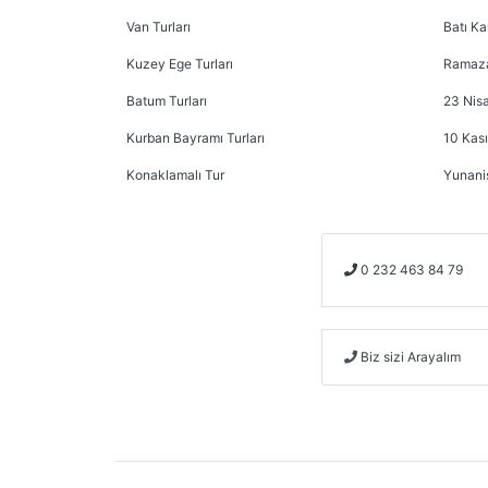
Van Turları
Batı Ka
Kuzey Ege Turları
Ramaza
Batum Turları
23 Nisa
Kurban Bayramı Turları
10 Kası
Konaklamalı Tur
Yunani
0 232 463 84 79
Biz sizi Arayalım