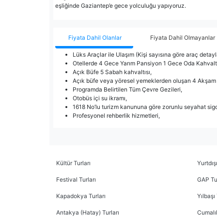
eşliğinde Gaziantep’e gece yolculuğu yapıyoruz.
Fiyata Dahil Olanlar
Fiyata Dahil Olmayanlar
Lüks Araçlar ile Ulaşım (Kişi sayısına göre araç detayl
Otellerde 4 Gece Yarım Pansiyon 1 Gece Oda Kahval
Açık Büfe 5 Sabah kahvaltısı,
Açık büfe veya yöresel yemeklerden oluşan 4 Akşam
Programda Belirtilen Tüm Çevre Gezileri,
Otobüs içi su ikramı,
1618 No’lu turizm kanununa göre zorunlu seyahat sigo
Profesyonel rehberlik hizmetleri,
Kültür Turları
Yurtdışı
Festival Turları
GAP Tur
Kapadokya Turları
Yılbaşı 
Antakya (Hatay) Turları
Cumalık