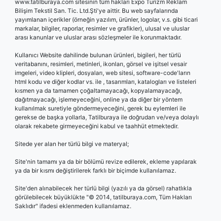
www.tatilburaya.com sitesinin tüm hakları Expo Turizm Reklam
Bilişim Tekstil San. Tic. Ltd.Şti'ye aittir. Bu web sayfalarında
yayımlanan içerikler (örneğin yazılım, ürünler, logolar, v.s. gibi ticari
markalar, bilgiler, raporlar, resimler ve grafikler), ulusal ve uluslar
arası kanunlar ve uluslar arası sözleşmeler ile korunmaktadır.
Kullanıcı Website dahilinde bulunan ürünleri, bigileri, her türlü
veritabanını, resimleri, metinleri, ikonları, görsel ve işitsel vesair
imgeleri, video klipleri, dosyaları, web sitesi, software-code'ların
html kodu ve diğer kodlar vs. ile , tasarımları, katalogları ve listeleri
kısmen ya da tamamen çoğaltamayacağı, kopyalamayacağı,
dağıtmayacağı, işlemeyeceğini, online ya da diğer bir yöntem
kullanılmak suretiyle göndermeyeceğini, gerek bu eylemleri ile
gerekse de başka yollarla, Tatilburaya ile doğrudan ve/veya dolaylı
olarak rekabete girmeyeceğini kabul ve taahhüt etmektedir.
Sitede yer alan her türlü bilgi ve materyal;
Site'nin tamamı ya da bir bölümü revize edilerek, ekleme yapılarak
ya da bir kısmı değiştirilerek farklı bir biçimde kullanılamaz.
Site'den alınabilecek her türlü bilgi (yazılı ya da görsel) rahatlıkla
görülebilecek büyüklükte "© 2014, tatilburaya.com, Tüm Hakları
Saklıdır" ifadesi eklenmeden kullanılamaz.