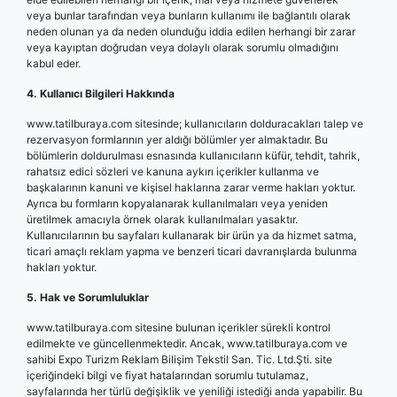
veya bunlar tarafından veya bunların kullanımı ile bağlantılı olarak
neden olunan ya da neden olunduğu iddia edilen herhangi bir zarar
veya kayıptan doğrudan veya dolaylı olarak sorumlu olmadığını
kabul eder.
4. Kullanıcı Bilgileri Hakkında
www.tatilburaya.com sitesinde; kullanıcıların dolduracakları talep ve
rezervasyon formlarının yer aldığı bölümler yer almaktadır. Bu
bölümlerin doldurulması esnasında kullanıcıların küfür, tehdit, tahrik,
rahatsız edici sözleri ve kanuna aykırı içerikler kullanma ve
başkalarının kanuni ve kişisel haklarına zarar verme hakları yoktur.
Ayrıca bu formların kopyalanarak kullanılmaları veya yeniden
üretilmek amacıyla örnek olarak kullanılmaları yasaktır.
Kullanıcılarının bu sayfaları kullanarak bir ürün ya da hizmet satma,
ticari amaçlı reklam yapma ve benzeri ticari davranışlarda bulunma
hakları yoktur.
5. Hak ve Sorumluluklar
www.tatilburaya.com sitesine bulunan içerikler sürekli kontrol
edilmekte ve güncellenmektedir. Ancak, www.tatilburaya.com ve
sahibi Expo Turizm Reklam Bilişim Tekstil San. Tic. Ltd.Şti. site
içeriğindeki bilgi ve fiyat hatalarından sorumlu tutulamaz,
sayfalarında her türlü değişiklik ve yeniliği istediği anda yapabilir. Bu