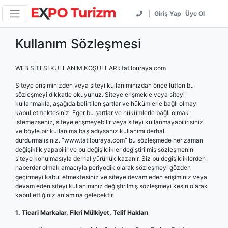
|
Giriş Yap
Üye Ol
Kullanım Sözleşmesi
WEB SİTESİ KULLANIM KOŞULLARI: tatilburaya.com
Siteye erişiminizden veya siteyi kullanımınızdan önce lütfen bu
sözleşmeyi dikkatle okuyunuz. Siteye erişmekle veya siteyi
kullanmakla, aşağıda belirtilen şartlar ve hükümlerle bağlı olmayı
kabul etmektesiniz. Eğer bu şartlar ve hükümlerle bağlı olmak
istemezseniz, siteye erişmeyebilir veya siteyi kullanmayabilirisiniz
ve böyle bir kullanıma başladıysanız kullanımı derhal
durdurmalısınız. “www.tatilburaya.com” bu sözleşmede her zaman
değişiklik yapabilir ve bu değişiklikler değiştirilmiş sözleşmenin
siteye konulmasıyla derhal yürürlük kazanır. Siz bu değişikliklerden
haberdar olmak amacıyla periyodik olarak sözleşmeyi gözden
geçirmeyi kabul etmektesiniz ve siteye devam eden erişiminiz veya
devam eden siteyi kullanımınız değiştirilmiş sözleşmeyi kesin olarak
kabul ettiğiniz anlamına gelecektir.
1. Ticari Markalar, Fikri Mülkiyet, Telif Hakları