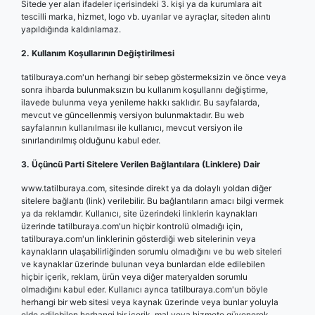
Sitede yer alan ifadeler içerisindeki 3. kişi ya da kurumlara ait
tescilli marka, hizmet, logo vb. uyarılar ve ayraçlar, siteden alıntı
yapıldığında kaldırılamaz.
2. Kullanım Koşullarının Değiştirilmesi
tatilburaya.com'un herhangi bir sebep göstermeksizin ve önce veya
sonra ihbarda bulunmaksızın bu kullanım koşullarını değiştirme,
ilavede bulunma veya yenileme hakkı saklıdır. Bu sayfalarda,
mevcut ve güncellenmiş versiyon bulunmaktadır. Bu web
sayfalarının kullanılması ile kullanıcı, mevcut versiyon ile
sınırlandırılmış olduğunu kabul eder.
3. Üçüncü Parti Sitelere Verilen Bağlantılara (Linklere) Dair
www.tatilburaya.com, sitesinde direkt ya da dolaylı yoldan diğer
sitelere bağlantı (link) verilebilir. Bu bağlantıların amacı bilgi vermek
ya da reklamdır. Kullanıcı, site üzerindeki linklerin kaynakları
üzerinde tatilburaya.com'un hiçbir kontrolü olmadığı için,
tatilburaya.com'un linklerinin gösterdiği web sitelerinin veya
kaynakların ulaşabilirliğinden sorumlu olmadığını ve bu web siteleri
ve kaynaklar üzerinde bulunan veya bunlardan elde edilebilen
hiçbir içerik, reklam, ürün veya diğer materyalden sorumlu
olmadığını kabul eder. Kullanıcı ayrıca tatilburaya.com'un böyle
herhangi bir web sitesi veya kaynak üzerinde veya bunlar yoluyla
elde edilebilen herhangi bir içerik, mal veya hizmete güvenerek