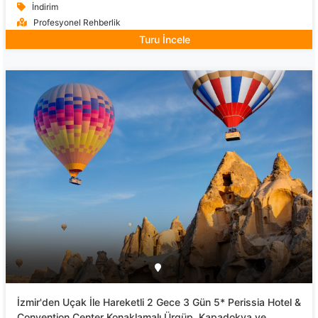
İndirim
Profesyonel Rehberlik
Turu İncele
İzmir'den Uçak İle Hareketli 2 Gece 3 Gün 5* Perissia Hotel &
Convention Center Konaklamalı Ürgüp, Kapadokya ve