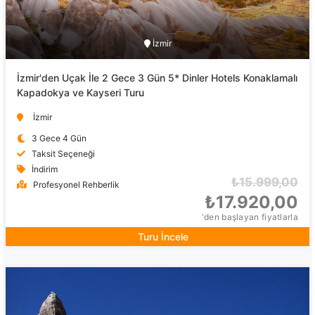
İzmir
İzmir'den Uçak İle 2 Gece 3 Gün 5* Dinler Hotels Konaklamalı
Kapadokya ve Kayseri Turu
İzmir
3 Gece 4 Gün
Taksit Seçeneği
İndirim
₺15.999,00
Profesyonel Rehberlik
₺17.920,00
'den başlayan fiyatlarla
Turu İncele