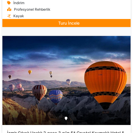
İndirim
Profesyonel Rehberlik
Kayak
Turu İncele
İzmir Çıkışlı Uçaklı 2 gece 3 gün 5* Crystal Kaymaklı Hotel &