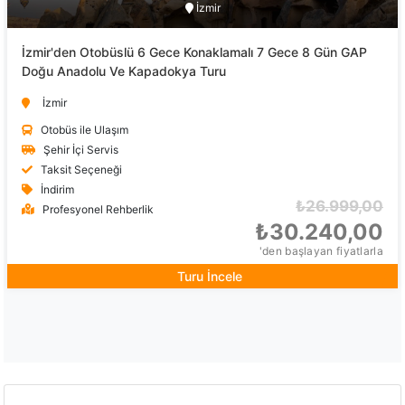
İzmir
İzmir'den Otobüslü 6 Gece Konaklamalı 7 Gece 8 Gün GAP
Doğu Anadolu Ve Kapadokya Turu
İzmir
Otobüs ile Ulaşım
Şehir İçi Servis
Taksit Seçeneği
İndirim
₺26.999,00
Profesyonel Rehberlik
₺30.240,00
'den başlayan fiyatlarla
Turu İncele