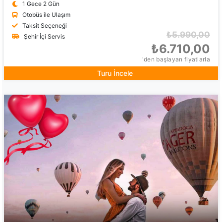
1 Gece 2 Gün
Otobüs ile Ulaşım
Taksit Seçeneği
₺5.990,00
Şehir İçi Servis
₺6.710,00
'den başlayan fiyatlarla
Turu İncele