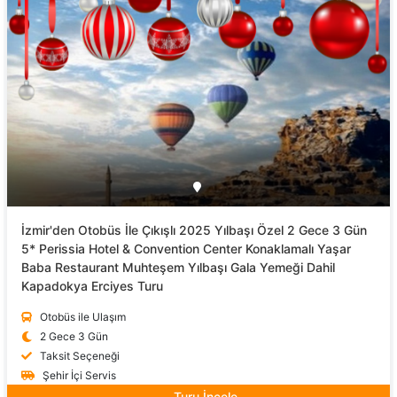
İzmir'den Otobüs İle Çıkışlı 2025 Yılbaşı Özel 2 Gece 3 Gün
5* Perissia Hotel & Convention Center Konaklamalı Yaşar
Baba Restaurant Muhteşem Yılbaşı Gala Yemeği Dahil
Kapadokya Erciyes Turu
Otobüs ile Ulaşım
2 Gece 3 Gün
Taksit Seçeneği
Şehir İçi Servis
Turu İncele