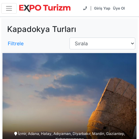
|
Giriş Yap
Üye Ol
Kapadokya Turları
Filtrele
İzmir, Adana, Hatay, Adıyaman, Diyarbakır, Mardin, Gaziantep,