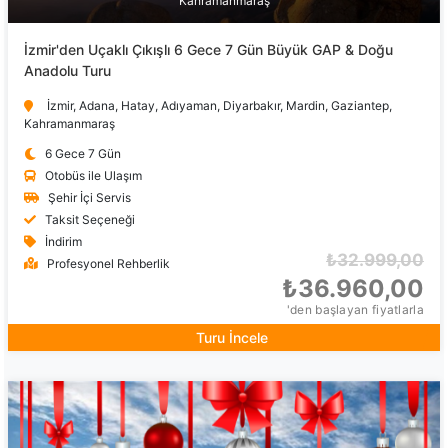
Kahramanmaraş
İzmir'den Uçaklı Çıkışlı 6 Gece 7 Gün Büyük GAP & Doğu
Anadolu Turu
İzmir, Adana, Hatay, Adıyaman, Diyarbakır, Mardin, Gaziantep,
Kahramanmaraş
6 Gece 7 Gün
Otobüs ile Ulaşım
Şehir İçi Servis
Taksit Seçeneği
İndirim
₺32.999,00
Profesyonel Rehberlik
₺36.960,00
'den başlayan fiyatlarla
Turu İncele