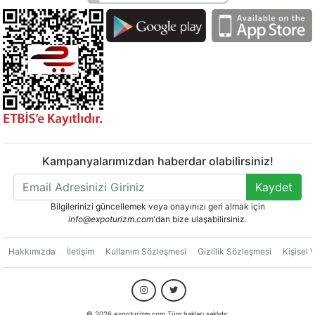
Kampanyalarımızdan haberdar olabilirsiniz!
Kaydet
Bilgilerinizi güncellemek veya onayınızı geri almak için
info@expoturizm.com
'dan bize ulaşabilirsiniz.
Hakkımızda
İletişim
Kullanım Sözleşmesi
Gizlilik Sözleşmesi
Kişisel 
© 2026 expoturizm.com Tüm hakları saklıdır.