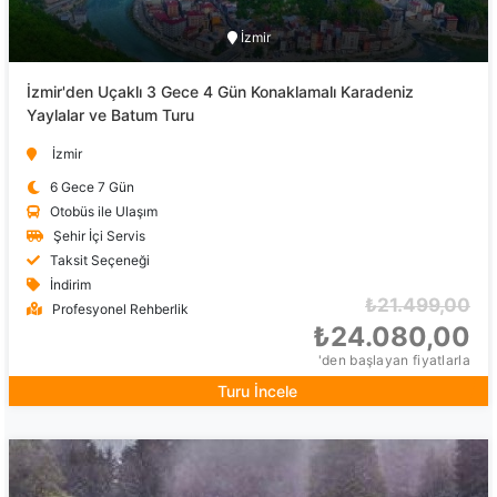
İzmir
İzmir'den Uçaklı 3 Gece 4 Gün Konaklamalı Karadeniz
Yaylalar ve Batum Turu
İzmir
6 Gece 7 Gün
Otobüs ile Ulaşım
Şehir İçi Servis
Taksit Seçeneği
İndirim
₺21.499,00
Profesyonel Rehberlik
₺24.080,00
'den başlayan fiyatlarla
Turu İncele