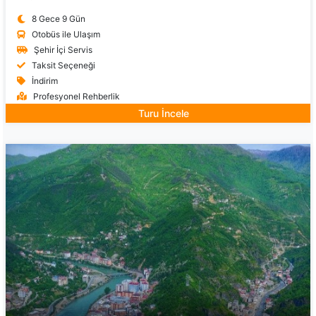
8 Gece 9 Gün
Otobüs ile Ulaşım
Şehir İçi Servis
Taksit Seçeneği
İndirim
Profesyonel Rehberlik
Turu İncele