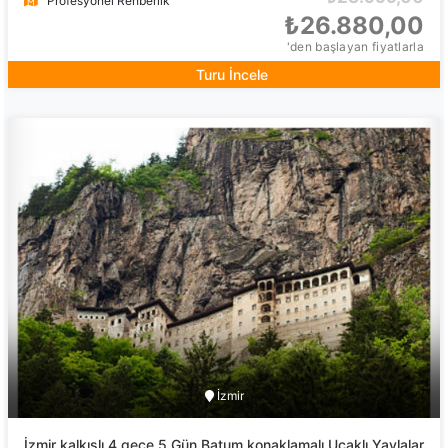
Profesyonel Rehberlik
₺26.880,00
'den başlayan fiyatlarla
Turu İncele
İzmir
İzmir kalkışlı 4 gece 5 Gün Batum konaklamalı Uçaklı Yaylalar