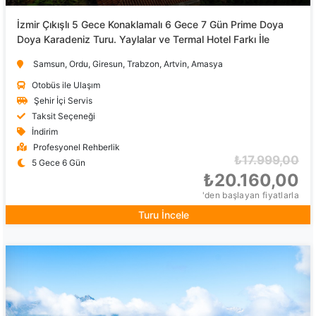
İzmir Çıkışlı 5 Gece Konaklamalı 6 Gece 7 Gün Prime Doya
Doya Karadeniz Turu. Yaylalar ve Termal Hotel Farkı İle
Samsun, Ordu, Giresun, Trabzon, Artvin, Amasya
Otobüs ile Ulaşım
Şehir İçi Servis
Taksit Seçeneği
İndirim
Profesyonel Rehberlik
₺17.999,00
5 Gece 6 Gün
₺20.160,00
'den başlayan fiyatlarla
Turu İncele