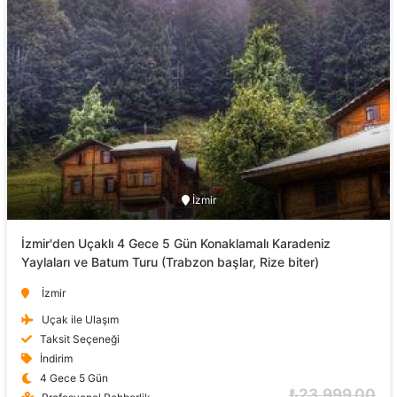
İzmir
İzmir'den Uçaklı 4 Gece 5 Gün Konaklamalı Karadeniz
Yaylaları ve Batum Turu (Trabzon başlar, Rize biter)
İzmir
Uçak ile Ulaşım
Taksit Seçeneği
İndirim
4 Gece 5 Gün
₺23.999,00