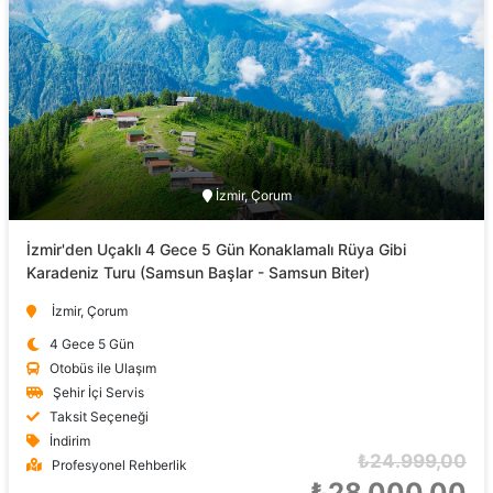
İzmir, Çorum
İzmir'den Uçaklı 4 Gece 5 Gün Konaklamalı Rüya Gibi
Karadeniz Turu (Samsun Başlar - Samsun Biter)
İzmir, Çorum
4 Gece 5 Gün
Otobüs ile Ulaşım
Şehir İçi Servis
Taksit Seçeneği
İndirim
₺24.999,00
Profesyonel Rehberlik
₺28.000,00