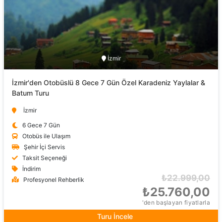
İzmir
İzmir'den Otobüslü 8 Gece 7 Gün Özel Karadeniz Yaylalar &
Batum Turu
İzmir
6 Gece 7 Gün
Otobüs ile Ulaşım
Şehir İçi Servis
Taksit Seçeneği
İndirim
₺22.999,00
Profesyonel Rehberlik
₺25.760,00
'den başlayan fiyatlarla
Turu İncele