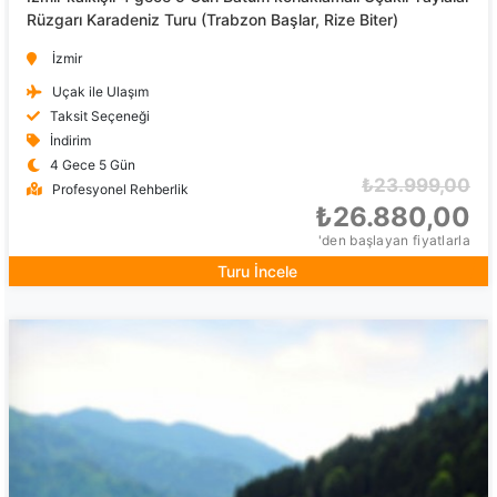
Rüzgarı Karadeniz Turu (Trabzon Başlar, Rize Biter)
İzmir
Uçak ile Ulaşım
Taksit Seçeneği
İndirim
4 Gece 5 Gün
₺23.999,00
Profesyonel Rehberlik
₺26.880,00
'den başlayan fiyatlarla
Turu İncele