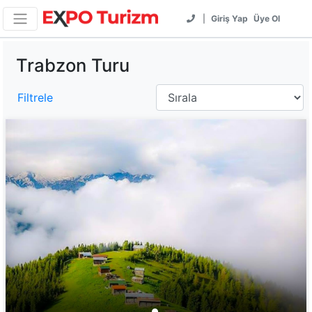
|
Giriş Yap
Üye Ol
Trabzon Turu
Filtrele