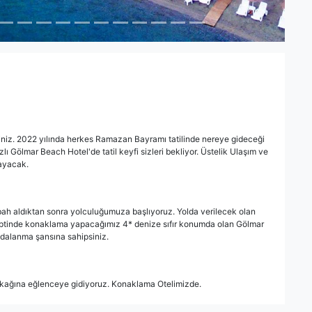
iniz. 2022 yılında herkes Ramazan Bayramı tatilinde nereye gideceği
zlı Gölmar Beach Hotel'de tatil keyfi sizleri bekliyor. Üstelik Ulaşım ve
layacak.
sabah aldıktan sonra yolculuğumuza başlıyoruz. Yolda verilecek olan
eptinde konaklama yapacağımız 4* denize sıfır konumda olan Gölmar
ydalanma şansına sahipsiniz.
sokağına eğlenceye gidiyoruz. Konaklama Otelimizde.