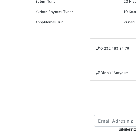
Batum Turları
23 Nisa
Kurban Bayramı Turları
10 Kası
Konaklamalı Tur
Yunani
0 232 463 84 79
Biz sizi Arayalım
Bilgilerin