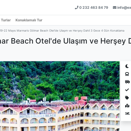
0 232 463 84 79
info@ex
 Turlar
Konaklamalı Tur
19-22 Mayıs Marmaris Gölmar Beach Otel'de Ulaşım ve Herşey Dahil 3 Gece 4 Gün Konaklama
ar Beach Otel'de Ulaşım ve Herşey 