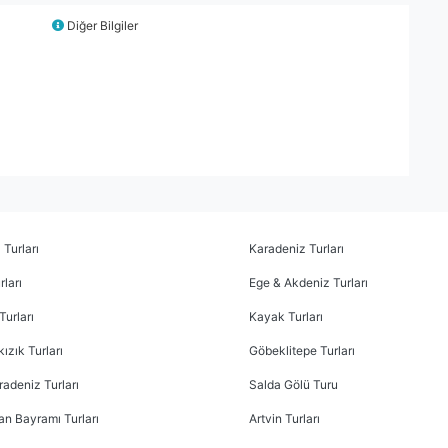
Diğer Bilgiler
 Turları
Karadeniz Turları
ları
Ege & Akdeniz Turları
Turları
Kayak Turları
ızık Turları
Göbeklitepe Turları
radeniz Turları
Salda Gölü Turu
n Bayramı Turları
Artvin Turları