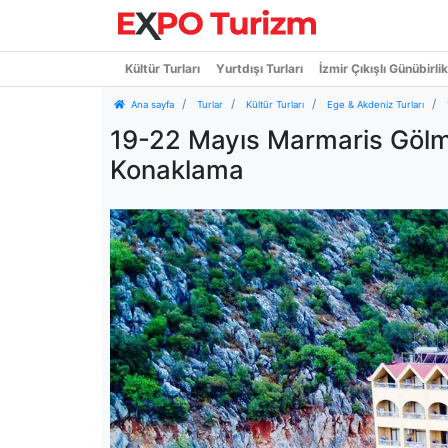
Kültür Turları
Yurtdışı Turları
İzmir Çıkışlı Günübirlik
Ana sayfa
Turlar
Kültür Turları
Ege & Akdeniz Turları
19-22 Mayıs Marmaris Gölm
Konaklama