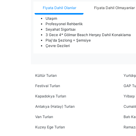
Fiyata Dahil Olanlar
Fiyata Dahil Olmayanlar
Ulaşım
Profesyonel Rehberlik
Seyahat Sigortsaı
3 Gece 4* Gölmar Beach Herşey Dahil Konaklama
Plaj'da Şezlong + Şemsiye
Çevre Gezileri
Kültür Turları
Yurtdışı
Festival Turları
GAP Tur
Kapadokya Turları
Yılbaşı 
Antakya (Hatay) Turları
Cumalık
Van Turları
Batı Ka
Kuzey Ege Turları
Ramaza