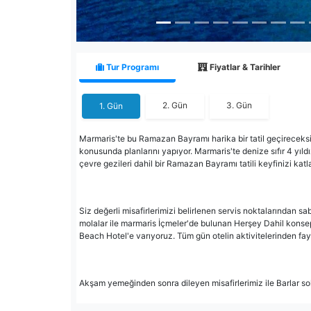
Tur Programı
Fiyatlar & Tarihler
2. Gün
3. Gün
1. Gün
Marmaris'te bu Ramazan Bayramı harika bir tatil geçireceks
konusunda planlarını yapıyor. Marmaris'te denize sıfır 4 yıldı
çevre gezileri dahil bir Ramazan Bayramı tatili keyfinizi kat
Siz değerli misafirlerimizi belirlenen servis noktalarından 
molalar ile marmaris İçmeler'de bulunan Herşey Dahil kons
Beach Hotel'e varıyoruz. Tüm gün otelin aktivitelerinden fa
Akşam yemeğinden sonra dileyen misafirlerimiz ile Barlar 