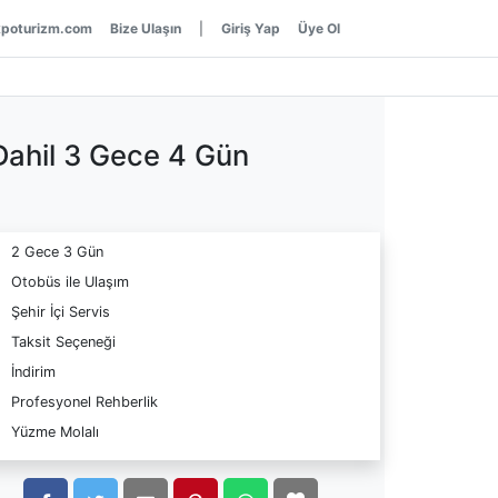
poturizm.com
Bize Ulaşın
|
Giriş Yap
Üye Ol
Dahil 3 Gece 4 Gün
2 Gece 3 Gün
Otobüs ile Ulaşım
Şehir İçi Servis
Taksit Seçeneği
İndirim
Profesyonel Rehberlik
Yüzme Molalı