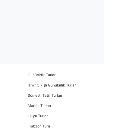
Günübirlik Turlar
İzmir Çıkışlı Günübirlik Turlar
Sömestr Tatili Turları
Mardin Turları
Likya Turları
Trabzon Turu